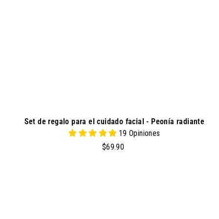
a
l
c
a
r
r
i
t
o
Set de regalo para el cuidado facial - Peonía radiante
19 Opiniones
$
$69.90
6
9
.
9
a
g
0
r