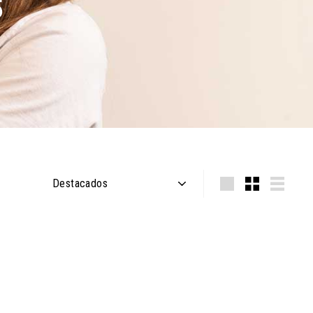
s
Ordenar
Grande
Pequeño
Lista
a
g
r
e
g
a
r