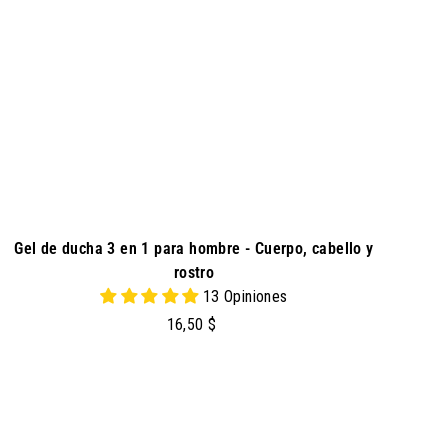
a
l
c
a
r
r
i
t
o
Gel de ducha 3 en 1 para hombre - Cuerpo, cabello y
rostro
13 Opiniones
1
16,50 $
6
,
5
0