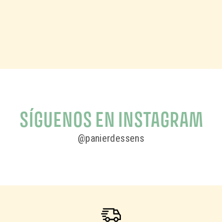
Provenza, cuando nace Panier des Sens .
Inspirándonos en los ingredientes y el saber hacer
mediterráneos, utilizamos lo mejor de nuestra región para
elaborar productos naturales, sencillos y auténticos.
SÍGUENOS EN INSTAGRAM
@panierdessens