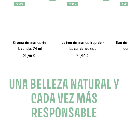
NUEVO
NUEVO
NUE
Crema de manos de
Jabón de manos líquido -
Eau de
lavanda, 74 ml
Lavanda icónica
icó
2
2
21,90 $
21,90 $
1
1
,
,
9
9
UNA BELLEZA NATURAL Y
0
0
CADA VEZ MÁS
RESPONSABLE