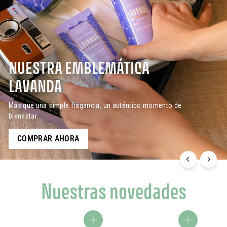
U
U.
NUESTRA EMBLEMÁTICA
LAVANDA
Más que una simple fragancia, un auténtico momento de
bienestar.
COMPRAR AHORA
Nuestras novedades
agregar al carrito
agregar al carrito