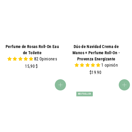
0
0
0
0
Perfume de Rosas Roll-On Eau
Dúo de Navidad Crema de
de Toilette
Manos + Perfume Roll-On -
82 Opiniones
Provenza Energizante
1 opinión
1
15,90 $
5
$
$19.90
,
1
9
9
agregar al carrito
agregar al carrito
0
.
BESTSELLER
9
0