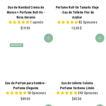
Duo de Navidad Crema de
Perfume Roll-On Tamaño Viaje
Manos + Perfume Roll-On -
- Eau de Toilette Flor de
Rosa Geranio
Azahar
1 opinión
82 Opiniones
$
1
$19.90
15,90 $
1
5
9
,
agregar al carrito
agregar al carrito
.
9
BESTSELLER
9
0
0
Eau de Parfum para hombre -
Eau de toilette Colonia
Perfume Elegante
Perfume Verbena Limón
18 Opiniones
343 Opiniones
$
$
$49.00
$45.00
4
4