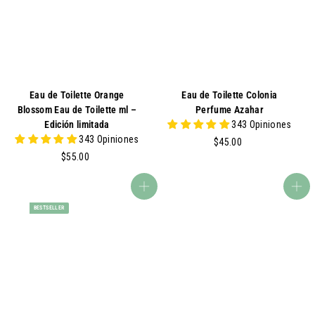
U
U.
Eau de Toilette Orange
Eau de Toilette Colonia
Blossom Eau de Toilette ml –
Perfume Azahar
Edición limitada
343 Opiniones
343 Opiniones
$
$45.00
$
4
$55.00
5
5
5
.
agregar al carrito
agregar al carrito
.
0
BESTSELLER
0
0
0