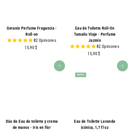
Geranio Perfume Fragancia -
Eau de Toilette Roll-On
Roll-on
Tamaño Viaje - Perfume
82 Opiniones
Jazmín
82 Opiniones
1
15,90 $
5
1
15,90 $
,
5
9
,
agregar al carrito
agregar al carrito
0
9
NUEVO
0
Dúo de Eau de toilette y crema
Eau de Toilette Lavanda
de manos - Iris en flor
icónica, 1,7 fl oz