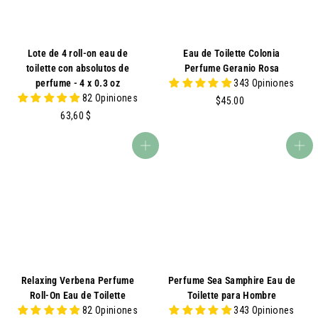
Lote de 4 roll-on eau de
Eau de Toilette Colonia
toilette con absolutos de
Perfume Geranio Rosa
perfume - 4 x 0.3 oz
343 Opiniones
82 Opiniones
$
$45.00
6
4
63,60 $
3
5
,
.
agregar al carrito
agregar al carrito
6
0
0
0
$
Relaxing Verbena Perfume
Perfume Sea Samphire Eau de
Roll-On Eau de Toilette
Toilette para Hombre
82 Opiniones
343 Opiniones