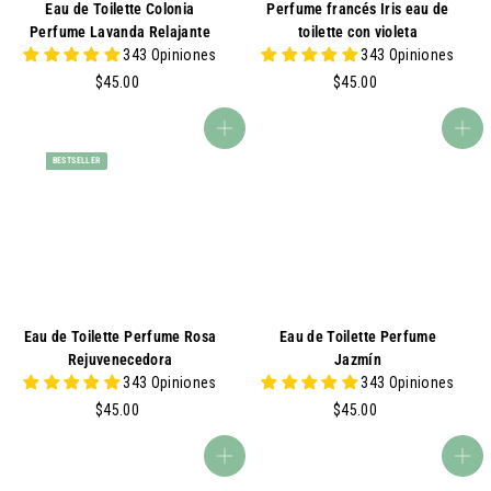
Eau de Toilette Colonia
Perfume francés Iris eau de
Perfume Lavanda Relajante
toilette con violeta
343 Opiniones
343 Opiniones
$
$
$45.00
$45.00
4
4
5
5
agregar al carrito
agregar al carrito
.
.
BESTSELLER
0
0
0
0
Eau de Toilette Perfume Rosa
Eau de Toilette Perfume
Rejuvenecedora
Jazmín
343 Opiniones
343 Opiniones
$
$
$45.00
$45.00
4
4
5
5
agregar al carrito
agregar al carrito
.
.