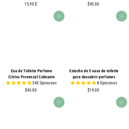
1
$
15,90 $
$45.00
5
4
,
5
agregar al carrito
agregar al carrito
9
.
0
0
0
Eau de Toilette Perfume
Estuche de 5 eaux de toilette
Cítrico Provenzal Calmante
para descubrir perfumes
343 Opiniones
8 Opiniones
$
$
$45.00
$19.00
4
1
5
9
agregar al carrito
agregar al carrito
.
.
0
0
0
0