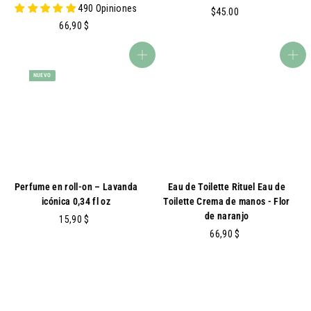
490 Opiniones
$
$45.00
6
66,90 $
4
6
5
,
.
agregar al carrito
agregar al carrito
9
0
NUEVO
0
0
$
Perfume en roll-on – Lavanda
Eau de Toilette Rituel Eau de
icónica 0,34 fl oz
Toilette Crema de manos - Flor
de naranjo
1
15,90 $
5
6
66,90 $
,
6
9
,
0
9
0
$