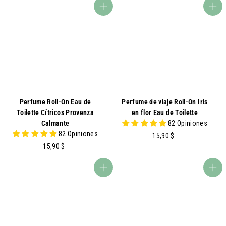
9
5
agregar al carrito
agregar al carrito
.
.
0
0
0
0
Perfume Roll-On Eau de
Perfume de viaje Roll-On Iris
Toilette Cítricos Provenza
en flor Eau de Toilette
Calmante
82 Opiniones
82 Opiniones
1
15,90 $
1
5
15,90 $
5
,
,
9
agregar al carrito
agregar al carrito
9
0
0