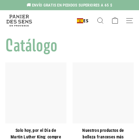
Ir
🚚 ENVÍO GRATIS EN PEDIDOS SUPERIORES A 65 $
al
Pausar
P
contenido
presentación
ES
Buscar en
Navegac
a
n
Catálogo
i
e
r
d
e
s
S
e
n
s
E
Solo hoy, por el Día de
Nuestros productos de
E.
Martin Luther King: compre
belleza franceses más