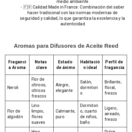
medio ambiente.
- 🇫🇷 Calidad Made in France: Combinación del saber 
hacer tradicional con las normas modernas de 
seguridad y calidad, lo que garantiza la excelencia y la 
autenticidad.
Aromas para Difusores de Aceite Reed
Fraganci
Notas 
Estado 
Habitació
Perfil de 
a Aroma
clave
de ánimo
n ideal
fragancia
Flor de 
Salón, 
Brillante, 
cítricos, 
Alegre, 
Neroli
dormitori
floral, 
cítricos 
elegante
o
fresco
frescos
Lino 
Dormitori
Ligero, 
Flor de 
limpio, 
Calmante, 
o, cuarto 
aireado, 
algodón
flores 
puro
de niños, 
fresco
suaves
baño
Higo 
Dulce, 