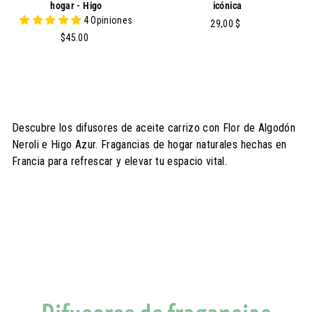
hogar - Higo
icónica
4 Opiniones
2
29,00 $
$
$45.00
9
4
,
5
0
.
0
0
0
Descubre los difusores de aceite carrizo con Flor de Algodón
Neroli e Higo Azur. Fragancias de hogar naturales hechas en
Francia para refrescar y elevar tu espacio vital.