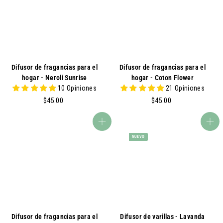
U
U.
Difusor de fragancias para el
Difusor de fragancias para el
hogar - Neroli Sunrise
hogar - Coton Flower
10 Opiniones
21 Opiniones
$
$
$45.00
$45.00
4
4
5
5
agregar al carrito
agregar al carrito
.
.
NUEVO
0
0
0
0
Difusor de fragancias para el
Difusor de varillas - Lavanda