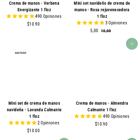
Crema de manos - Verbena
Mini set navideño de crema de
Energizante 1 floz
manos - Rosa rejuvenecedora
490 Opiniones
1 floz
3 Opiniones
$
$10.90
1
P
5
P
5,00
1
10,00
0
0
r
,
r
,
.
e
0
e
agregar al carrito
0
9
c
0
c
0
AGOTADO
0
i
i
o
o
d
h
e
a
v
b
e
i
n
t
t
u
Mini set de crema de manos
Crema de manos - Almendra
a
a
navideña - Lavanda Calmante
Calmante 1 floz
l
1 floz
490 Opiniones
2 Opiniones
$
$10.90
$
1
$10.00
1
0