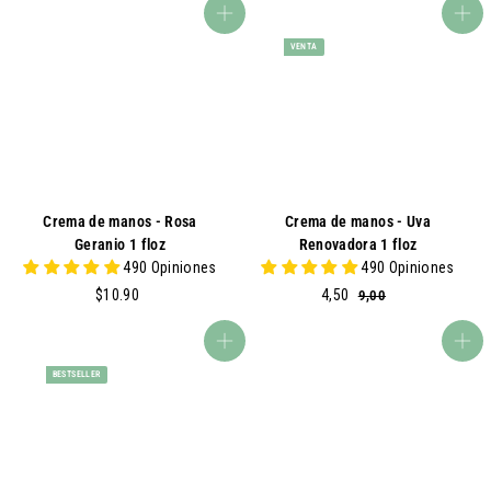
0
.
agregar al carrito
agregar al carrito
.
9
VENTA
0
0
0
Crema de manos - Rosa
Crema de manos - Uva
Geranio 1 floz
Renovadora 1 floz
490 Opiniones
490 Opiniones
$
P
4
P
$10.90
4,50
9
9,00
,
1
r
,
r
0
0
e
5
e
agregar al carrito
agregar al carrito
0
.
c
0
c
BESTSELLER
9
i
i
0
o
o
d
h
e
a
v
b