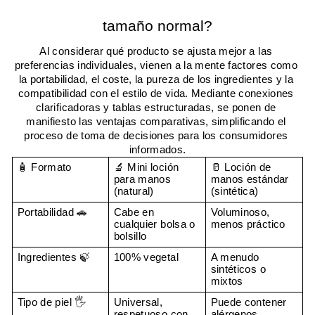
tamaño normal?
Al considerar qué producto se ajusta mejor a las 
preferencias individuales, vienen a la mente factores como 
la portabilidad, el coste, la pureza de los ingredientes y la 
compatibilidad con el estilo de vida. Mediante conexiones 
clarificadoras y tablas estructuradas, se ponen de 
manifiesto las ventajas comparativas, simplificando el 
proceso de toma de decisiones para los consumidores 
informados.
🧴 Formato
🔬 Mini loción 
🥛 Loción de 
para manos 
manos estándar 
(natural)
(sintética)
Portabilidad 🚗
Cabe en 
Voluminoso, 
cualquier bolsa o 
menos práctico
bolsillo
Ingredientes 🍃
100% vegetal
A menudo 
sintéticos o 
mixtos
Tipo de piel 🖐️
Universal, 
Puede contener 
respetuoso con 
alérgenos