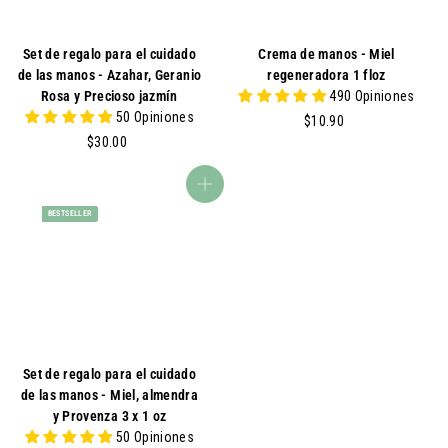
e
i
n
t
t
u
Set de regalo para el cuidado
Crema de manos - Miel
a
a
de las manos - Azahar, Geranio
regeneradora 1 floz
l
Rosa y Precioso jazmín
490 Opiniones
50 Opiniones
$
$10.90
$
1
$30.00
3
0
0
.
agregar al carrito
.
9
BESTSELLER
0
0
0
Set de regalo para el cuidado
de las manos - Miel, almendra
y Provenza 3 x 1 oz
50 Opiniones