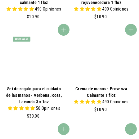
calmante 1 floz
rejuvenecedora 1 floz
490 Opiniones
490 Opiniones
$
$
$10.90
$10.90
1
1
0
0
agregar al carrito
agregar al carrito
.
.
BESTSELLER
9
9
0
0
Set de regalo para el cuidado
Crema de manos - Provenza
de las manos - Verbena, Rosa,
Calmante 1 floz
Lavanda 3 x 1oz
490 Opiniones
50 Opiniones
$
$10.90
$
1
$30.00
3
0
0
.
agregar al carrito
agregar al carrito
.
9