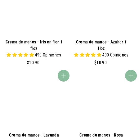
U
U.
Crema de manos - Iris en flor 1
Crema de manos - Azahar 1
floz
floz
490 Opiniones
490 Opiniones
$
$
$10.90
$10.90
1
1
0
0
agregar al carrito
agregar al carrito
.
.
9
9
0
0
Crema de manos - Lavanda
Crema de manos - Rosa