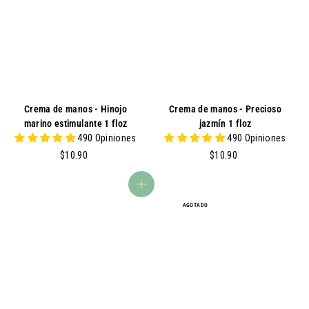
0
0
0
Crema de manos - Hinojo
Crema de manos - Precioso
marino estimulante 1 floz
jazmín 1 floz
490 Opiniones
490 Opiniones
$
$
$10.90
$10.90
1
1
0
0
agregar al carrito
.
.
AGOTADO
9
9
0
0