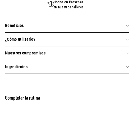
Hecho en Provenza
en nuestros talleres
Beneficios
¿Cómo utilizarlo?
Nuestros compromisos
Ingredientes
Completar la rutina
Crema Facial Antipolución para Hombre - Gel
agregar al carrito
Crema Hidratante y Revitalizante
12 Opiniones