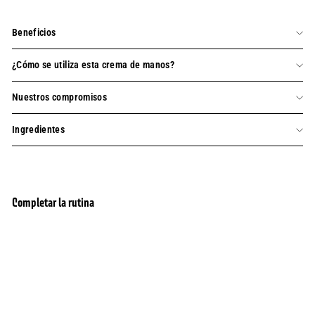
Beneficios
¿Cómo se utiliza esta crema de manos?
Nuestros compromisos
Ingredientes
Completar la rutina
agregar al carrito
Crema de manos - Iris en flor 2.5 floz
490 Opiniones
21,90
21,90 $