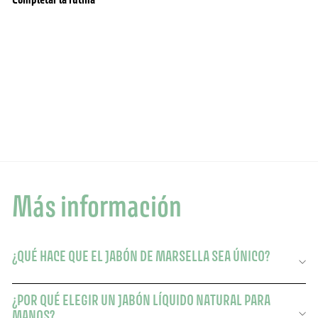
Jabón líquido de Marsella - Azahar savon
agregar al carrito
BESTSELLER
liquide de Marseille
464 Opiniones
21,90
21,90 $
Más información
¿QUÉ HACE QUE EL JABÓN DE MARSELLA SEA ÚNICO?
¿POR QUÉ ELEGIR UN JABÓN LÍQUIDO NATURAL PARA
MANOS?