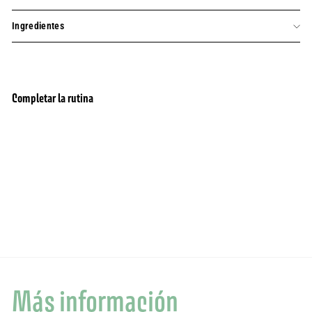
Ingredientes
Completar la rutina
Set de regalo para el cuidado de las manos -
agregar al carrito
BESTSELLER
Miel, almendra y Provenza 3 x 1 oz
50 Opiniones
$30.00
$30.00
Más información