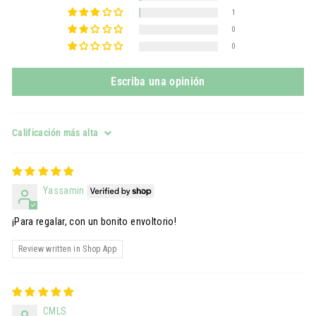
1
0
0
Escriba una opinión
Sort by
Yassamin
¡Para regalar, con un bonito envoltorio!
Review written in Shop App
CMLS