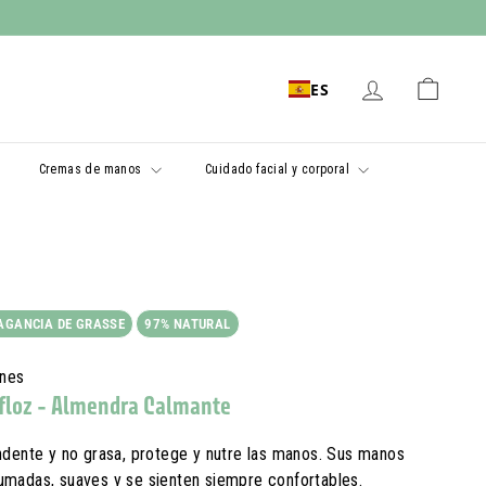
ES
Cremas de manos
Cuidado facial y corporal
AGANCIA DE GRASSE
97% NATURAL
ones
floz - Almendra Calmante
ndente y no grasa, protege y nutre las manos. Sus manos
umadas, suaves y se sienten siempre confortables.