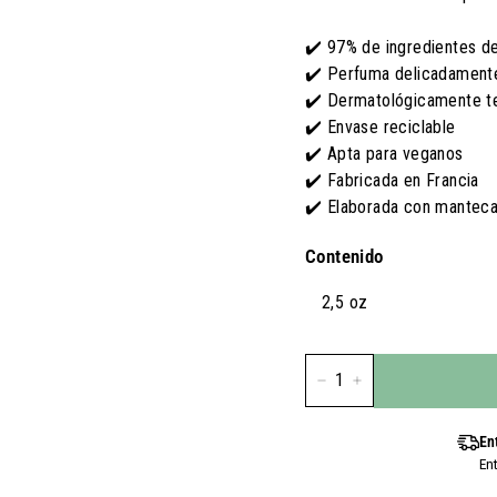
E.
U
✔️ 97% de ingredientes de
U.
✔️ Perfuma delicadament
✔️ Dermatológicamente t
✔️ Envase reciclable
✔️ Apta para veganos
✔️ Fabricada en Francia
✔️ Elaborada con manteca
Contenido
2,5 oz
-
+
En
En