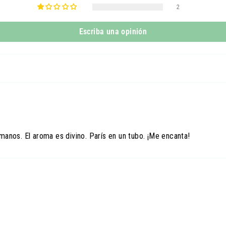
2
Escriba una opinión
anos. El aroma es divino. París en un tubo. ¡Me encanta!