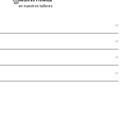
Hecho en Provenza
en nuestros talleres
a de manos 2.5 floz - Almendra Calmante