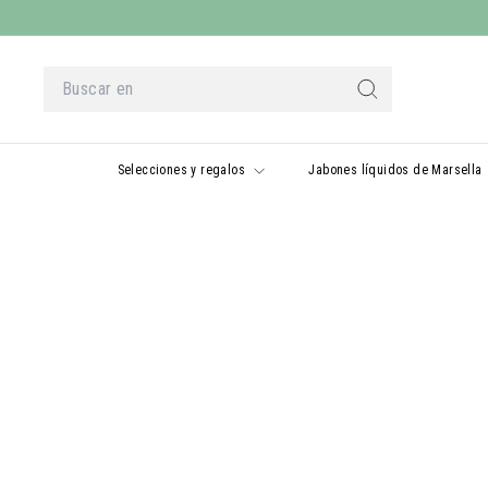
Ir
al
contenido
Buscar
en
Buscar
en
Selecciones y regalos
Jabones líquidos de Marsella