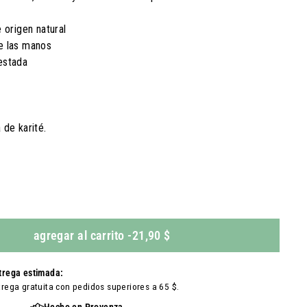
 origen natural
e las manos
estada
 de karité
.
agregar al carrito
-
21,90 $
trega estimada:
trega gratuita con pedidos superiores a 65 $.