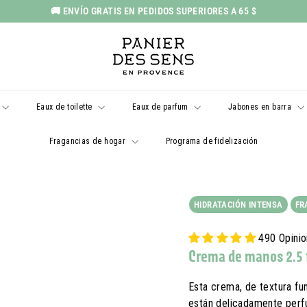
🚚 ENVÍO GRATIS EN PEDIDOS SUPERIORES A 65 $
Pausar
P
presentación
a
n
i
Eaux de toilette
Eaux de parfum
Jabones en barra
e
r
Fragancias de hogar
Programa de fidelización
d
e
s
HIDRATACIÓN INTENSA
FR
S
e
490 Opini
n
Crema de manos 2.5 
s
E
Esta crema, de textura fu
están delicadamente perf