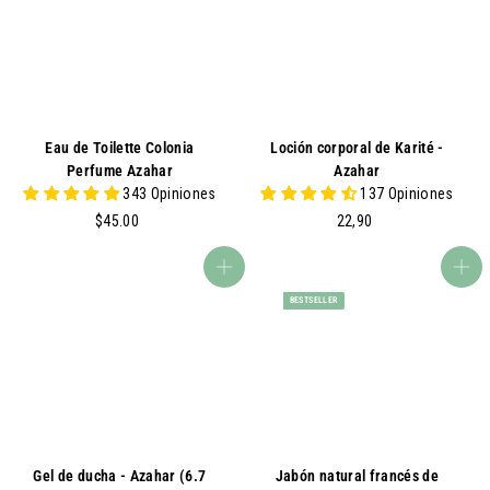
U
U.
Eau de Toilette Colonia
Loción corporal de Karité -
Perfume Azahar
Azahar
343 Opiniones
137 Opiniones
$
2
$45.00
22,90
4
2
5
,
agregar al carrito
agregar al carrito
.
9
BESTSELLER
0
0
0
Gel de ducha - Azahar (6.7
Jabón natural francés de