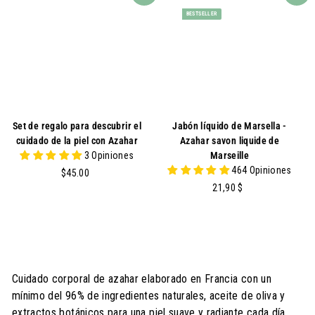
0
9
BESTSELLER
0
Set de regalo para descubrir el
Jabón líquido de Marsella -
cuidado de la piel con Azahar
Azahar savon liquide de
3 Opiniones
Marseille
464 Opiniones
$
$45.00
4
2
21,90 $
5
1
.
,
0
9
0
0
Cuidado corporal de azahar elaborado en Francia con un
mínimo del 96% de ingredientes naturales, aceite de oliva y
extractos botánicos para una piel suave y radiante cada día.