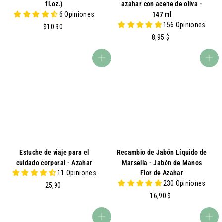
fl.oz.)
azahar con aceite de oliva -
6 Opiniones
147 ml
156 Opiniones
$
$10.90
1
8
8,95 $
0
,
.
9
agregar al carrito
agregar al carrito
9
5
0
$
Estuche de viaje para el
Recambio de Jabón Líquido de
cuidado corporal - Azahar
Marsella - Jabón de Manos
11 Opiniones
Flor de Azahar
230 Opiniones
2
25,90
5
1
16,90 $
,
6
9
,
agregar al carrito
agregar al carrito