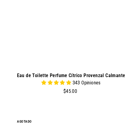
a
l
c
a
r
r
i
t
o
Eau de Toilette Perfume Cítrico Provenzal Calmante
343 Opiniones
$
$45.00
4
5
.
0
AGOTADO
0