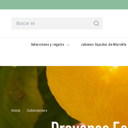
Ir
al
contenido
Buscar
en
Buscar
en
Selecciones y regalos
Jabones líquidos de Marsella
Inicio
/
Colecciones
/