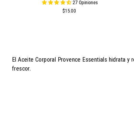
27 Opiniones
$
$15.00
1
5
.
0
0
El Aceite Corporal Provence Essentials hidrata y re
frescor.