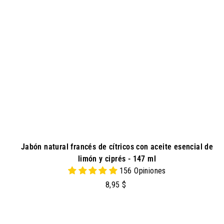
Jabón natural francés de cítricos con aceite esencial de
limón y ciprés - 147 ml
156 Opiniones
8
8,95 $
,
9
5
a