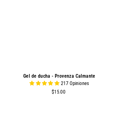
a
l
c
a
r
r
i
t
o
Gel de ducha - Provenza Calmante
217 Opiniones
$
$15.00
1
5
.
a
g
0
r
0
e
g