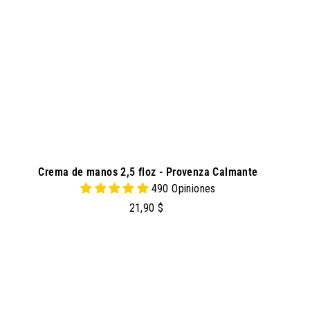
a
l
c
a
r
r
i
t
o
Crema de manos 2,5 floz - Provenza Calmante
490 Opiniones
2
21,90 $
1
,
9
a
g
0
r
e
g