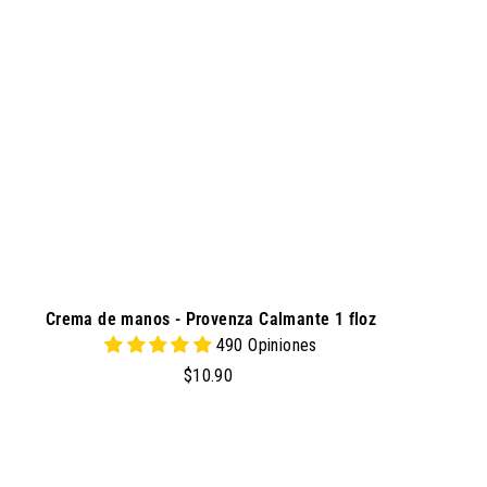
a
r
a
l
c
a
r
r
i
t
o
Crema de manos - Provenza Calmante 1 floz
490 Opiniones
$
$10.90
1
0
.
9
a