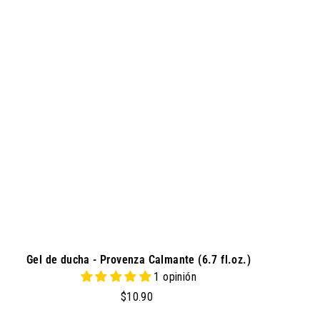
g
0
r
e
g
a
r
a
l
c
a
r
r
i
t
o
Gel de ducha - Provenza Calmante (6.7 fl.oz.)
1 opinión
$
$10.90
1