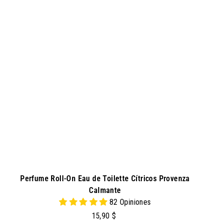
g
r
e
g
a
r
a
l
c
a
r
r
i
t
o
Perfume Roll-On Eau de Toilette Cítricos Provenza
Calmante
82 Opiniones
1
15,90 $