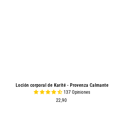
a
r
a
l
c
a
r
r
i
t
o
Loción corporal de Karité - Provenza Calmante
137 Opiniones
2
22,90
2
,
9
0
a