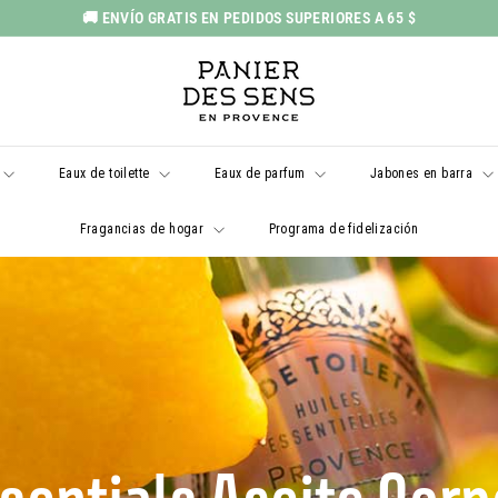
🚚 ENVÍO GRATIS EN PEDIDOS SUPERIORES A 65 $
Pausar
P
presentación
a
n
i
Eaux de toilette
Eaux de parfum
Jabones en barra
e
r
Fragancias de hogar
Programa de fidelización
d
e
s
S
e
n
s
E