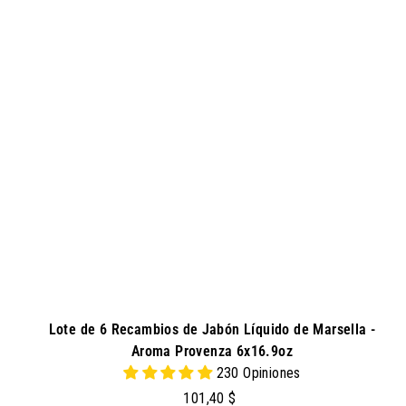
g
$
r
e
g
a
r
a
l
c
a
r
r
i
t
o
Lote de 6 Recambios de Jabón Líquido de Marsella -
Aroma Provenza 6x16.9oz
230 Opiniones
1
101,40 $