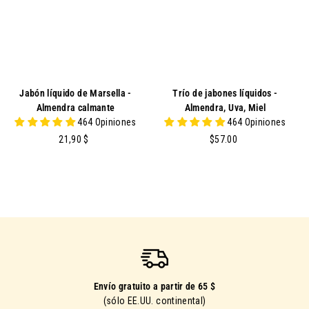
U
U.
Jabón líquido de Marsella -
Trío de jabones líquidos -
Almendra calmante
Almendra, Uva, Miel
464 Opiniones
464 Opiniones
2
$
21,90 $
$57.00
1
5
,
7
9
.
0
0
0
Envío gratuito a partir de 65 $
(sólo EE.UU. continental)