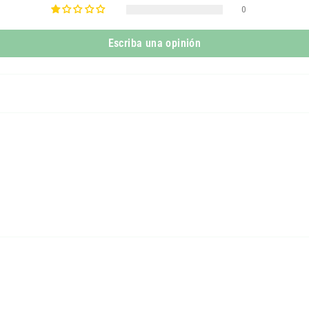
0
Escriba una opinión