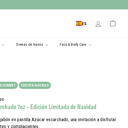
ES
a
Cremas de manos
Face & Body Care
 GOURMET
EDICIÓN NAVIDAD
nes
rchado 7oz - Edición Limitada de Navidad
 jabón en pastilla Azúcar escarchado, una invitación a disfrutar
tes y complacientes.