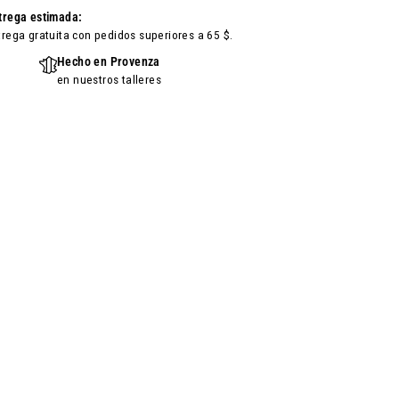
trega estimada:
trega gratuita con pedidos superiores a 65 $.
Hecho en Provenza
en nuestros talleres
bón de azúcar escarchado 7oz - Edición Limitada de
agregar
Navidad
al
11 Opiniones
carrito
$9.50
$9.50