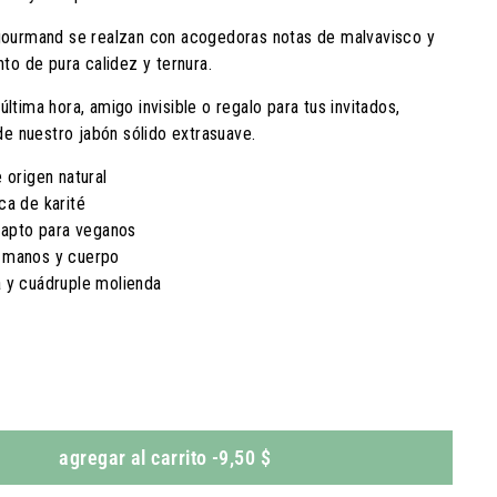
gourmand se realzan con acogedoras notas de malvavisco y
to de pura calidez y ternura.
tima hora, amigo invisible o regalo para tus invitados,
de nuestro jabón sólido extrasuave.
 origen natural
ca de karité
 apto para veganos
 manos y cuerpo
 y cuádruple molienda
agregar al carrito
-
9,50 $