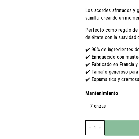
E.
U
Los acordes afrutados y 
U.
vainilla, creando un momen
Perfecto como regalo de úl
deléitate con la suavidad 
✔️ 96% de ingredientes de
✔️ Enriquecido con mante
✔️ Fabricado en Francia y
✔️ Tamaño generoso para
✔️ Espuma rica y cremosa
Mantenimiento
7 onzas
-
+