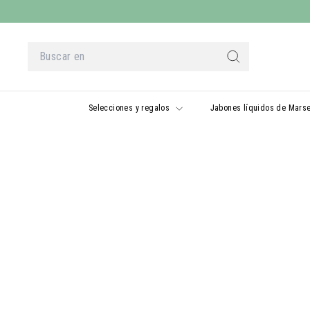
Ir
al
contenido
Buscar
en
Buscar
en
Selecciones y regalos
Jabones líquidos de Mars