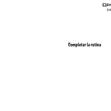
En
En
Completar la rutina
Ja