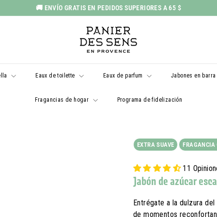
🚚 ENVÍO GRATIS EN PEDIDOS SUPERIORES A 65 $
Pausar
P
presentación
a
n
i
ella
Eaux de toilette
Eaux de parfum
Jabones en barr
e
r
Fragancias de hogar
Programa de fidelización
d
e
s
EXTRA SUAVE
FRAGANCIA
S
e
11 Opinio
n
Jabón de azúcar esca
s
E
Entrégate a la dulzura del
de momentos reconfortan