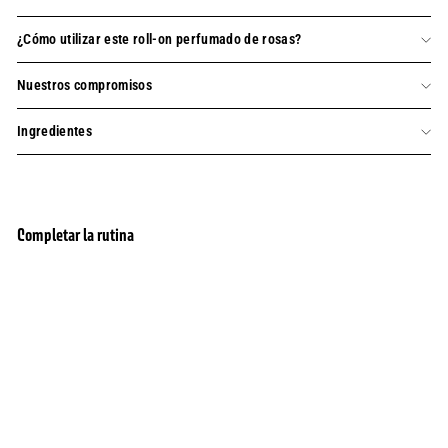
¿Cómo utilizar este roll-on perfumado de rosas?
Nuestros compromisos
Ingredientes
Completar la rutina
agregar al carrito
Perfume de Rosas Roll-On Eau de Toilette
82 Opiniones
15,90
15,90 $