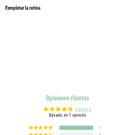
Completar la rutina
agregar al carrito
Gel de ducha - Rosa Geranio (6.7 fl.oz.)
1 opinión
$10.90
$10.90
Opiniones clientes
5.00 de 5
Basado en 1 opinión
1
0