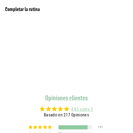
Completar la rutina
agregar al carrito
Gel de ducha - Miel regeneradora
217 Opiniones
$15.00
$15.00
Opiniones clientes
4,85 sobre 5
Basado en 217 Opiniones
191