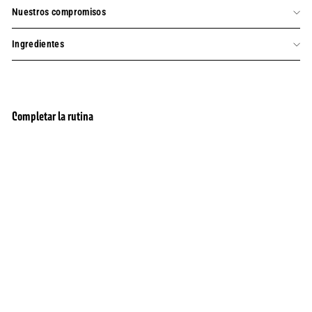
Nuestros compromisos
Ingredientes
Completar la rutina
Pack básico de jabón líquido de oliva de
agregar al carrito
Marsella, edición limitada 25 años + 3
recambios
106 Opiniones
78,70
78,70 $
$