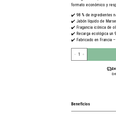
E.
formato económico y respon
U
U.
✔️ 98 % de ingredientes n
✔️ Jabón líquido de Marsel
✔️ Fragancia icónica de ol
✔️ Recarga ecológica un 
✔️ Fabricado en Francia 
-
+
En
En
Beneficios