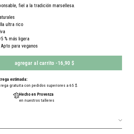
sable, fiel a la tradición marsellesa.
aturales
la ultra rico
iva
95 % más ligera
– Apto para veganos
agregar al carrito
-
16,90 $
trega estimada:
trega gratuita con pedidos superiores a 65 $.
Hecho en Provenza
en nuestros talleres