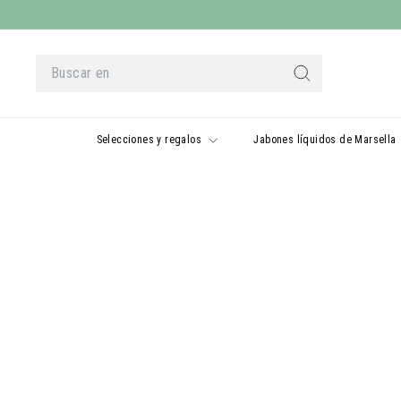
Ir
al
contenido
Buscar
en
Buscar
en
Selecciones y regalos
Jabones líquidos de Marsella