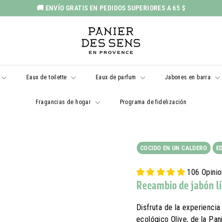
🚚 ENVÍO GRATIS EN PEDIDOS SUPERIORES A 65 $
Pausar
P
presentación
a
n
i
Eaux de toilette
Eaux de parfum
Jabones en barra
e
r
Fragancias de hogar
Programa de fidelización
d
e
s
COCIDO EN UN CALDERO
E
S
e
106 Opini
n
Recambio de jabón lí
s
E
Disfruta de la experiencia
ecológico Olive, de la Pa