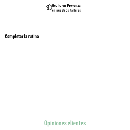
Hecho en Provenza
en nuestros talleres
Completar la rutina
Jabón de verbena natural francés con aceite
agregar al carrito
esencial – 147 g
156 Opiniones
8,95
8,95 $
$
Opiniones clientes