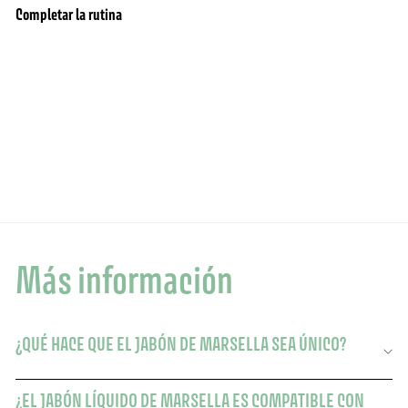
Completar la rutina
Jabón líquido de Marsella de edición limitada -
agregar al carrito
BAJO STOCK
Olive savon liquide de Marseille
106 Opiniones
$25.00
$25.00
Más información
¿QUÉ HACE QUE EL JABÓN DE MARSELLA SEA ÚNICO?
¿EL JABÓN LÍQUIDO DE MARSELLA ES COMPATIBLE CON