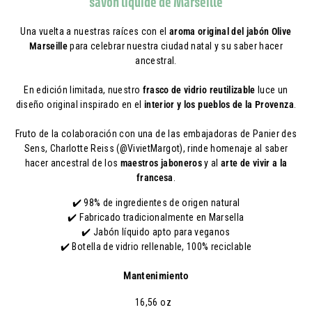
savon liquide de Marseille
Una vuelta a nuestras raíces con el
aroma original del jabón Olive
Marseille
para celebrar nuestra ciudad natal y su saber hacer
ancestral.
En edición limitada, nuestro
frasco de vidrio reutilizable
luce un
diseño original inspirado en el
interior y los pueblos de la Provenza
.
Fruto de la colaboración con una de las embajadoras de Panier des
Sens, Charlotte Reiss (@VivietMargot), rinde homenaje al saber
hacer ancestral de los
maestros jaboneros
y al
arte de vivir a la
francesa
.
✔️ 98% de ingredientes de origen natural
✔️ Fabricado tradicionalmente en Marsella
✔️ Jabón líquido apto para veganos
✔️ Botella de vidrio rellenable, 100% reciclable
Mantenimiento
16,56 oz