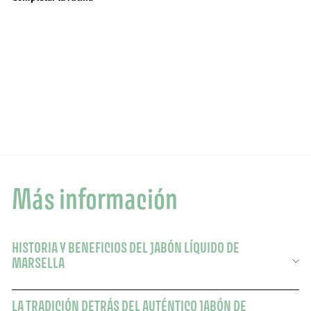
Jabón líquido de Marsella - Lavender savon
agregar al carrito
ICÓNICO
liquide de Marseille
464 Opiniones
21,90
21,90 $
Más información
HISTORIA Y BENEFICIOS DEL JABÓN LÍQUIDO DE
MARSELLA
LA TRADICIÓN DETRÁS DEL AUTÉNTICO JABÓN DE