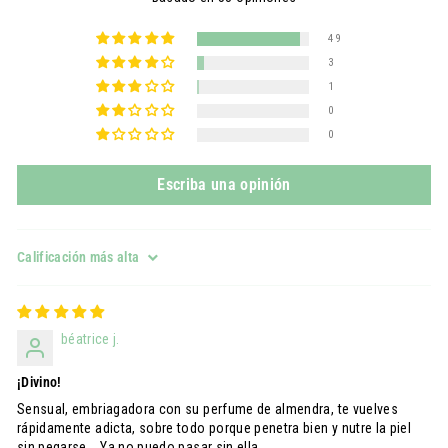
49
3
1
0
0
Escriba una opinión
Sort by
béatrice j.
¡Divino!
Sensual, embriagadora con su perfume de almendra, te vuelves
rápidamente adicta, sobre todo porque penetra bien y nutre la piel
sin pegarse... Ya no puedo pasar sin ella.