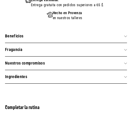
Entrega estimada:
Entrega gratuita con pedidos superiores a 65 $.
Hecho en Provenza
en nuestros talleres
Beneficios
Fragancia
Nuestros compromisos
Ingredientes
Completar la rutina
Manteca corporal de karité - Crema corporal
agregar al carrito
perfumada calmante de almendras